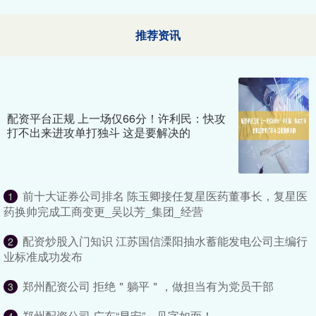
推荐资讯
配资平台正规 上一场仅66分！许利民：快攻
打不出来进攻单打独斗 这是要解决的
前十大证券公司排名 陈玉卿接任复星医药董事长，复星医
1
药换帅完成工商变更_吴以芳_集团_经营
配资炒股入门知识 江苏国信溧阳抽水蓄能发电公司主编行
2
业标准成功发布
郑州配资公司 拒绝＂躺平＂，做担当有为党员干部
3
郑州配资公司 广东“早安”，见字如面！