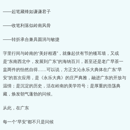
——起笔藏锋如谦谦君子
——收笔利落似岭南风骨
——转折承合兼具圆润与敏捷
字里行间与岭南的“美好相遇”，就像起伏有节的镬耳墙，又或
是“东南西北中，发展到广东”的海纳百川，甚至还是老广早茶一
盅两件的怡然自得……可以说，方正文沁永乐大典体在广东“早
安”的首次应用，是《永乐大典》的庄严典雅，融进广东的开放与
温情；是沉淀的历史，活在岭南的美学符号；是厚重的浩荡典
藏，焕发朝气蓬勃的问候。
从此，在广东
每一个“早安”都不只是问候