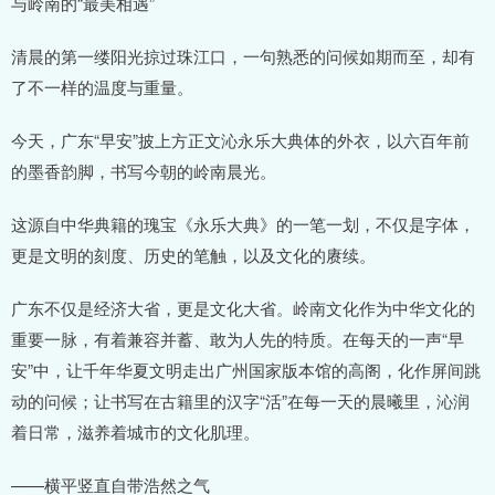
与岭南的“最美相遇”
清晨的第一缕阳光掠过珠江口，一句熟悉的问候如期而至，却有
了不一样的温度与重量。
今天，广东“早安”披上方正文沁永乐大典体的外衣，以六百年前
的墨香韵脚，书写今朝的岭南晨光。
这源自中华典籍的瑰宝《永乐大典》的一笔一划，不仅是字体，
更是文明的刻度、历史的笔触，以及文化的赓续。
广东不仅是经济大省，更是文化大省。岭南文化作为中华文化的
重要一脉，有着兼容并蓄、敢为人先的特质。在每天的一声“早
安”中，让千年华夏文明走出广州国家版本馆的高阁，化作屏间跳
动的问候；让书写在古籍里的汉字“活”在每一天的晨曦里，沁润
着日常，滋养着城市的文化肌理。
——横平竖直自带浩然之气