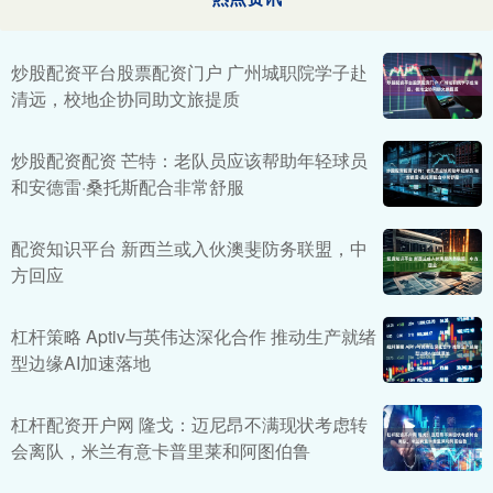
炒股配资平台股票配资门户 广州城职院学子赴
清远，校地企协同助文旅提质
炒股配资配资 芒特：老队员应该帮助年轻球员
和安德雷·桑托斯配合非常舒服
配资知识平台 新西兰或入伙澳斐防务联盟，中
方回应
杠杆策略 Aptiv与英伟达深化合作 推动生产就绪
型边缘AI加速落地
杠杆配资开户网 隆戈：迈尼昂不满现状考虑转
会离队，米兰有意卡普里莱和阿图伯鲁