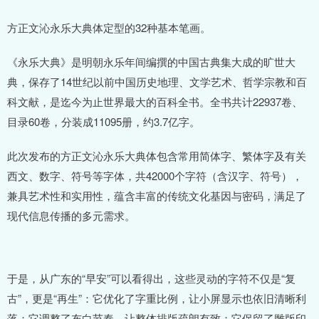
方正文沁永乐大典体定型的32种基本笔画。
《永乐大典》是明朝永乐年间编撰的中国古典集大成的旷世大
典，保存了14世纪以前中国历史地理、文学艺术、哲学宗教和百
科文献，是迄今为止世界最大的百科全书。全书共计22937卷、
目录60卷，分装成11095册，约3.7亿字。
此次发布的方正文沁永乐大典体包含常用简体字、繁体字及有关
西文、数字、符号等字体，共42000个字符（含汉字、符号），
兼具艺术性和实用性，蕴含丰富的传统文化基因与密码，满足了
现代信息传播的多元需求。
于是，从广东的“早安”可以看得出，这些灵动的字符不仅是“复
古”，更是“再生”：它优化了字重比例，让小屏显示也依旧清晰利
落；它调整了布白节奏，让整体排版疏朗有致；它保留了雕版印